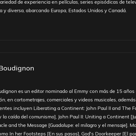
ariedad de experiencia en películas, series episódicas de tel
a y diversa, abarcando Europa, Estados Unidos y Canadá.
Boudignon
dignon es un editor nominado al Emmy con más de 15 años de
ón, en cortometrajes, comerciales y videos musicales, además d
entes incluyen Liberating a Continent: John Paul II and The 
 y la caída del comunismo], John Paul II: Uniting a Continent [
cle and the Message [Guadalupe: el milagro y el mensaje]. Ma
como In her Footsteps [En sus pasos], God's Doorkeeper [El por