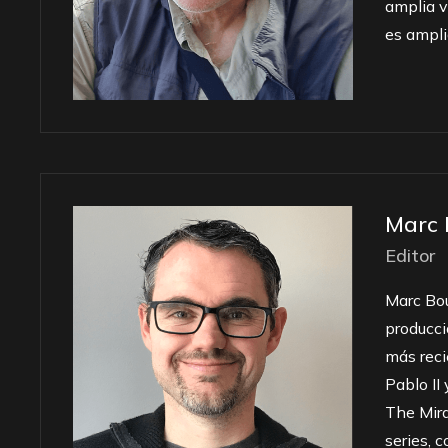
amplia v
es ampli
Marc 
Editor
Marc Bou
producci
más reci
Pablo II
The Mira
series, 