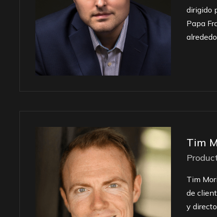
dirigido
Papa Fra
alrededo
Tim M
Produc
Tim Mori
de clien
y direct