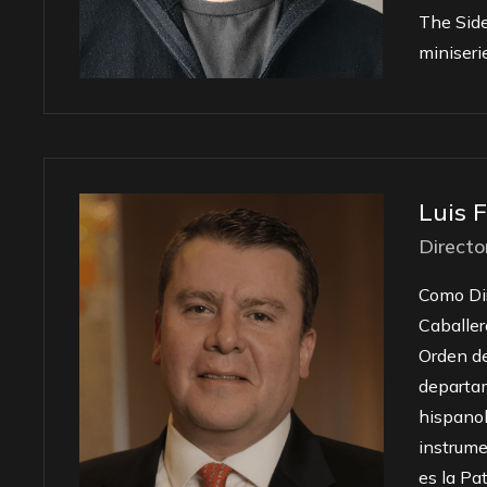
The Side
miniseri
Luis 
Directo
Como Dir
Caballer
Orden de
departam
hispanoh
instrume
es la Pa