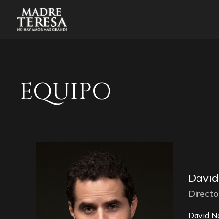
EQUIPO
David
Directo
David Na